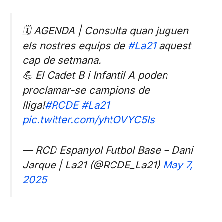
🗓️ AGENDA | Consulta quan juguen
els nostres equips de
#La21
aquest
cap de setmana.
💪 El Cadet B i Infantil A poden
proclamar-se campions de
lliga!
#RCDE
#La21
pic.twitter.com/yhtOVYC5ls
— RCD Espanyol Futbol Base – Dani
Jarque | La21 (@RCDE_La21)
May 7,
2025