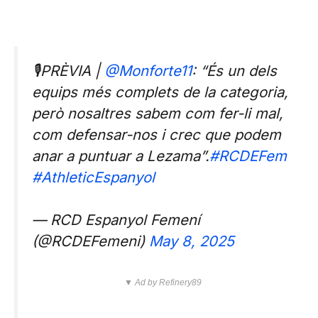
🎙️PRÈVIA |
@Monforte11
: “És un dels
equips més complets de la categoria,
però nosaltres sabem com fer-li mal,
com defensar-nos i crec que podem
anar a puntuar a Lezama”.
#RCDEFem
#AthleticEspanyol
— RCD Espanyol Femení
(@RCDEFemeni)
May 8, 2025
▼ Ad by Refinery89