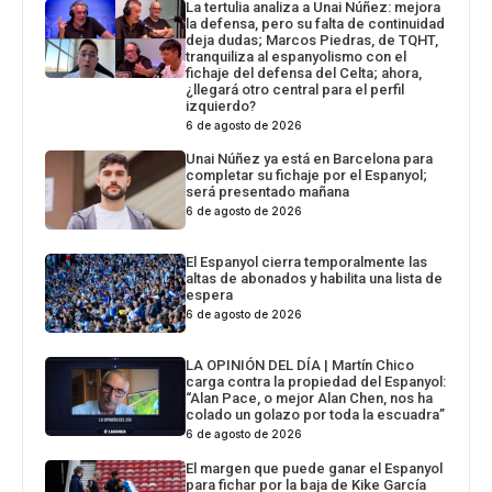
La tertulia analiza a Unai Núñez: mejora
la defensa, pero su falta de continuidad
deja dudas; Marcos Piedras, de TQHT,
tranquiliza al espanyolismo con el
fichaje del defensa del Celta; ahora,
¿llegará otro central para el perfil
izquierdo?
6 de agosto de 2026
Unai Núñez ya está en Barcelona para
completar su fichaje por el Espanyol;
será presentado mañana
6 de agosto de 2026
El Espanyol cierra temporalmente las
altas de abonados y habilita una lista de
espera
6 de agosto de 2026
LA OPINIÓN DEL DÍA | Martín Chico
carga contra la propiedad del Espanyol:
“Alan Pace, o mejor Alan Chen, nos ha
colado un golazo por toda la escuadra”
6 de agosto de 2026
El margen que puede ganar el Espanyol
para fichar por la baja de Kike García