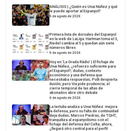
ANÁLISIS | ¿Quién es Unai Núñez y qué
le puede aportar al Espanyol?
6 de agosto de 2026
Primera lista de dorsales del Espanyol
en la web de LaLiga: Hartman toma el 3,
Riedel cambia al 5 y quedan aún siete
números libres
6 de agosto de 2026
Hoy en ‘La Grada Ràdio’ | El fichaje de
Unai Núñez, ¿refuerzo suficiente para
el Espanyol?; dudas, contexto
económico y una defensa que
necesitaba respuestas; Polli despierta
ilusión, pero Via pide prudencia; el
cierre temporal de las altas de
abonados abre otro debate
6 de agosto de 2026
La tertulia analiza a Unai Núñez: mejora
la defensa, pero su falta de continuidad
deja dudas; Marcos Piedras, de TQHT,
tranquiliza al espanyolismo con el
fichaje del defensa del Celta; ahora,
¿llegará otro central para el perfil