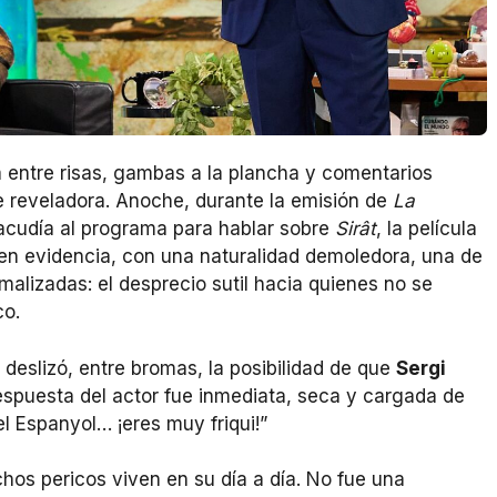
 entre risas, gambas a la plancha y comentarios
e reveladora. Anoche, durante la emisión de
La
cudía al programa para hablar sobre
Sirât
, la película
n evidencia, con una naturalidad demoledora, una de
lizadas: el desprecio sutil hacia quienes no se
co.
deslizó, entre bromas, la posibilidad de que
Sergi
respuesta del actor fue inmediata, seca y cargada de
el Espanyol… ¡eres muy friqui!”
chos pericos viven en su día a día. No fue una