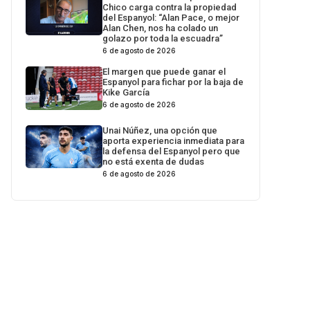
Chico carga contra la propiedad
del Espanyol: “Alan Pace, o mejor
Alan Chen, nos ha colado un
golazo por toda la escuadra”
6 de agosto de 2026
El margen que puede ganar el
Espanyol para fichar por la baja de
Kike García
6 de agosto de 2026
Unai Núñez, una opción que
aporta experiencia inmediata para
la defensa del Espanyol pero que
no está exenta de dudas
6 de agosto de 2026