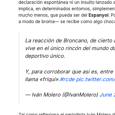
declaración espontánea ni un insulto lanzado a
implica, en determinados entornos, simplemen
mucho menos, que pueda ser del
Espanyol
. P
a modo de broma— se recibe como algo chocant
La reacción de Broncano, de cierto
vive en el único rincón del mundo 
deportivo único.
Y, para corroborar que así es, entr
llama «friqui».
#rcde
pic.twitter.co
— Iván Molero (@IvanMolero)
June 
Tal como reflexiona el periodista Iván Molero 