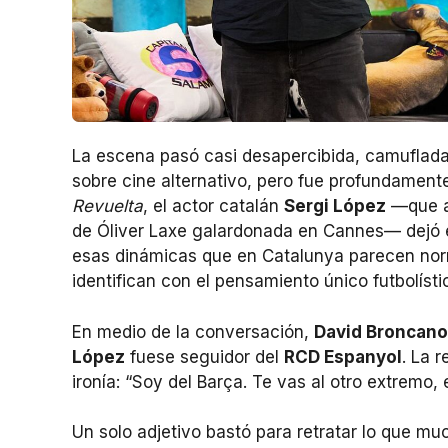
La escena pasó casi desapercibida, camuflada
sobre cine alternativo, pero fue profundament
Revuelta
, el actor catalán
Sergi López
—que a
de Óliver Laxe galardonada en Cannes— dejó e
esas dinámicas que en Catalunya parecen norma
identifican con el pensamiento único futbolísti
En medio de la conversación,
David Broncano
López
fuese seguidor del
RCD Espanyol
. La 
ironía: “Soy del Barça. Te vas al otro extremo, 
Un solo adjetivo bastó para retratar lo que mu