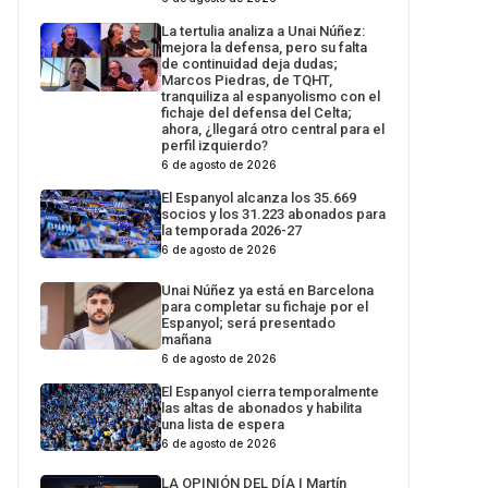
La tertulia analiza a Unai Núñez:
mejora la defensa, pero su falta
de continuidad deja dudas;
Marcos Piedras, de TQHT,
tranquiliza al espanyolismo con el
fichaje del defensa del Celta;
ahora, ¿llegará otro central para el
perfil izquierdo?
6 de agosto de 2026
El Espanyol alcanza los 35.669
socios y los 31.223 abonados para
la temporada 2026-27
6 de agosto de 2026
Unai Núñez ya está en Barcelona
para completar su fichaje por el
Espanyol; será presentado
mañana
6 de agosto de 2026
El Espanyol cierra temporalmente
las altas de abonados y habilita
una lista de espera
6 de agosto de 2026
LA OPINIÓN DEL DÍA | Martín