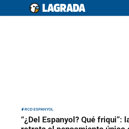
Saltar
al
contenido
RCD ESPANYOL
“¿Del Espanyol? Qué friqui”: 