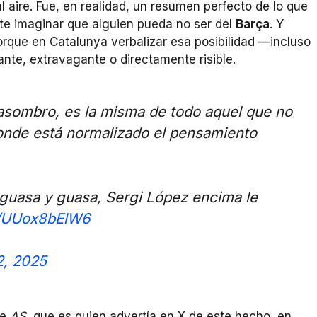
l aire. Fue, en realidad, un resumen perfecto de lo que
te imaginar que alguien pueda no ser del
Barça
. Y
orque en Catalunya verbalizar esa posibilidad —incluso
e, extravagante o directamente risible.
 asombro, es la misma de todo aquel que no
donde está normalizado el pensamiento
e guasa y guasa, Sergi López encima le
m/UUox8bElW6
2, 2025
de
AS
, que es quien advertía en X de este hecho, en