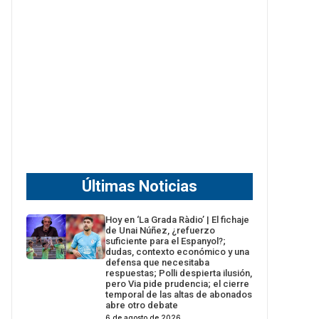
Últimas Noticias
Hoy en ‘La Grada Ràdio’ | El fichaje
de Unai Núñez, ¿refuerzo
suficiente para el Espanyol?;
dudas, contexto económico y una
defensa que necesitaba
respuestas; Polli despierta ilusión,
pero Via pide prudencia; el cierre
temporal de las altas de abonados
abre otro debate
6 de agosto de 2026