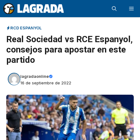
Saltar
Me
al
contenido
RCD ESPANYOL
Real Sociedad vs RCE Espanyol,
consejos para apostar en este
partido
lagradaonline
16 de septiembre de 2022