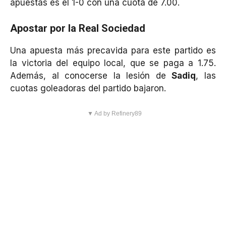
apuestas es el 1-0 con una cuota de 7.00.
Apostar por la Real Sociedad
Una apuesta más precavida para este partido es
la victoria del equipo local, que se paga a 1.75.
Además, al conocerse la lesión de
Sadiq
, las
cuotas goleadoras del partido bajaron.
▼ Ad by Refinery89