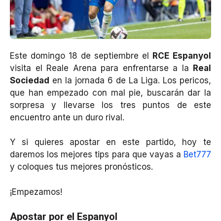
Este domingo 18 de septiembre el
RCE
Espanyol
visita el Reale Arena para enfrentarse a la
Real
Sociedad
en la jornada 6 de La Liga. Los pericos,
que han empezado con mal pie, buscarán dar la
sorpresa y llevarse los tres puntos de este
encuentro ante un duro rival.
Y si quieres apostar en este partido, hoy te
daremos los mejores tips para que vayas a
Bet777
y coloques tus mejores pronósticos.
¡Empezamos!
Apostar por el Espanyol