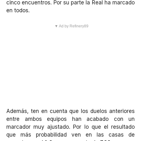
cinco encuentros. Por su parte la Real ha marcado
en todos.
▼ Ad by Refinery89
Además, ten en cuenta que los duelos anteriores
entre ambos equipos han acabado con un
marcador muy ajustado. Por lo que el resultado
que más probabilidad ven en las casas de