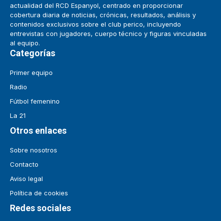
actualidad del RCD Espanyol, centrado en proporcionar
cobertura diaria de noticias, crónicas, resultados, análisis y
contenidos exclusivos sobre el club perico, incluyendo
entrevistas con jugadores, cuerpo técnico y figuras vinculadas
al equipo.
Categorías
Primer equipo
Radio
Fútbol femenino
La 21
Otros enlaces
Sobre nosotros
Contacto
Aviso legal
Política de cookies
Redes sociales