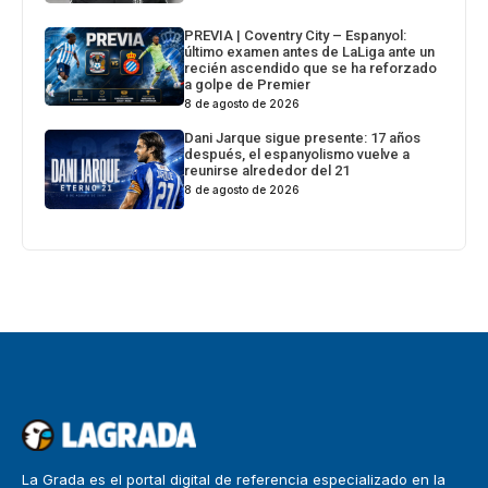
PREVIA | Coventry City – Espanyol:
último examen antes de LaLiga ante un
recién ascendido que se ha reforzado
a golpe de Premier
8 de agosto de 2026
Dani Jarque sigue presente: 17 años
después, el espanyolismo vuelve a
reunirse alrededor del 21
8 de agosto de 2026
La Grada es el portal digital de referencia especializado en la