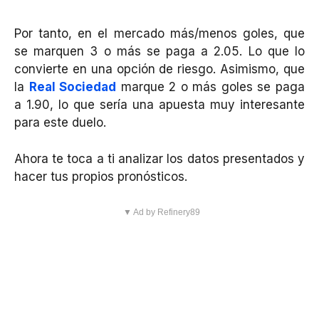
Por tanto, en el mercado más/menos goles, que
se marquen 3 o más se paga a 2.05. Lo que lo
convierte en una opción de riesgo. Asimismo, que
la
Real Sociedad
marque 2 o más goles se paga
a 1.90, lo que sería una apuesta muy interesante
para este duelo.
Ahora te toca a ti analizar los datos presentados y
hacer tus propios pronósticos.
▼ Ad by Refinery89