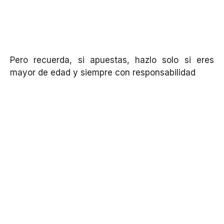
Pero recuerda, si apuestas, hazlo solo si eres
mayor de edad y siempre con responsabilidad