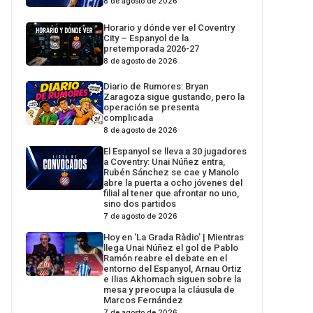
8 de agosto de 2026
Horario y dónde ver el Coventry
City – Espanyol de la
pretemporada 2026-27
8 de agosto de 2026
Diario de Rumores: Bryan
Zaragoza sigue gustando, pero la
operación se presenta
complicada
8 de agosto de 2026
El Espanyol se lleva a 30 jugadores
a Coventry: Unai Núñez entra,
Rubén Sánchez se cae y Manolo
abre la puerta a ocho jóvenes del
filial al tener que afrontar no uno,
sino dos partidos
7 de agosto de 2026
Hoy en ‘La Grada Ràdio’ | Mientras
llega Unai Núñez el gol de Pablo
Ramón reabre el debate en el
entorno del Espanyol, Arnau Ortiz
e Ilias Akhomach siguen sobre la
mesa y preocupa la cláusula de
Marcos Fernández
7 de agosto de 2026