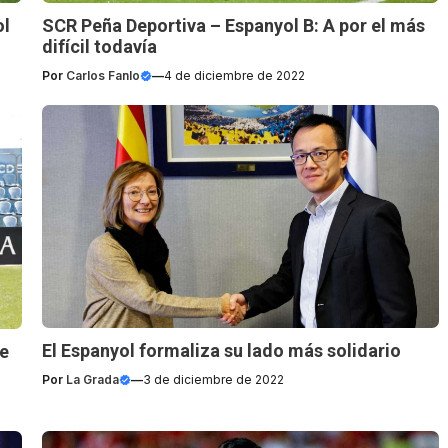
ol
SCR Peña Deportiva – Espanyol B: A por el más
difícil todavía
Por
Carlos Fanlo
—
4 de diciembre de 2022
El Espanyol formaliza su lado más solidario
be
Por
La Grada
—
3 de diciembre de 2022