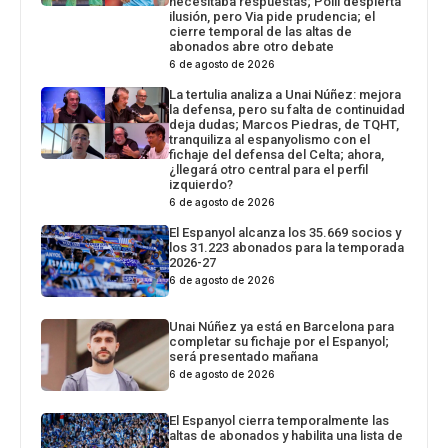
necesitaba respuestas; Polli despierta
ilusión, pero Via pide prudencia; el
cierre temporal de las altas de
abonados abre otro debate
6 de agosto de 2026
La tertulia analiza a Unai Núñez: mejora
la defensa, pero su falta de continuidad
deja dudas; Marcos Piedras, de TQHT,
tranquiliza al espanyolismo con el
fichaje del defensa del Celta; ahora,
¿llegará otro central para el perfil
izquierdo?
6 de agosto de 2026
El Espanyol alcanza los 35.669 socios y
los 31.223 abonados para la temporada
2026-27
6 de agosto de 2026
Unai Núñez ya está en Barcelona para
completar su fichaje por el Espanyol;
será presentado mañana
6 de agosto de 2026
El Espanyol cierra temporalmente las
altas de abonados y habilita una lista de