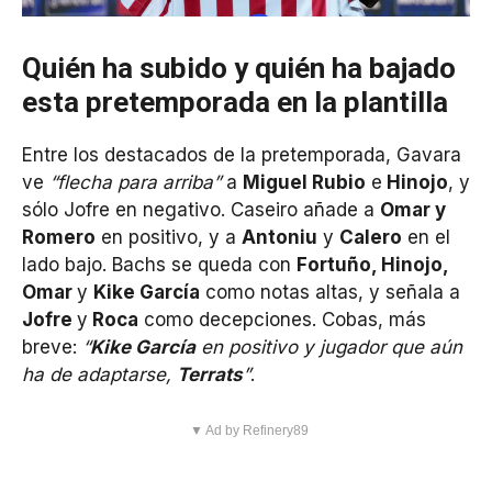
Quién ha subido y quién ha bajado
esta pretemporada en la plantilla
Entre los destacados de la pretemporada, Gavara
ve
“flecha para arriba”
a
Miguel Rubio
e
Hinojo
, y
sólo Jofre en negativo. Caseiro añade a
Omar y
Romero
en positivo, y a
Antoniu
y
Calero
en el
lado bajo. Bachs se queda con
Fortuño, Hinojo,
Omar
y
Kike García
como notas altas, y señala a
Jofre
y
Roca
como decepciones. Cobas, más
breve:
“
Kike García
en positivo y jugador que aún
ha de adaptarse,
Terrats
”
.
▼ Ad by Refinery89