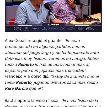
Àlex Cobas recogió el guante:
“En esta
pretemporada en algunos partidos hemos
abusado del juego largo y no ha funcionado ante
defensas muy físicos, veremos en LaLiga. Sobre
todo a
Roberto
lo has de aprovechar más al
espacio pero con jugadas más trenzadas”
.
Francesc Via coincidió:
“Estoy de acuerdo con el
tema
Roberto
, jugando directos saca más rédito
Kike García
que él”
.
Bachs aportó la visión física:
“El nivel físico de la
Premier es dos o tres puntos superior al nuestro y