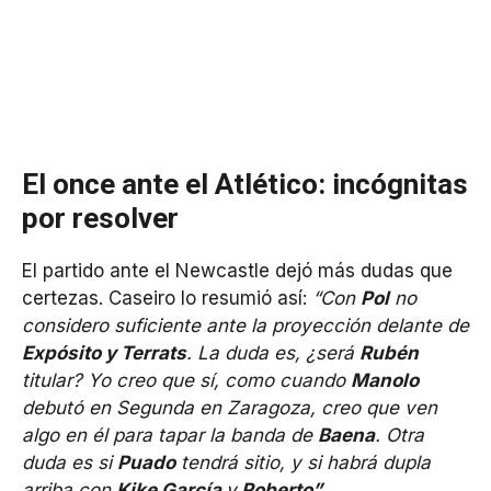
El once ante el Atlético: incógnitas
por resolver
El partido ante el Newcastle dejó más dudas que
certezas. Caseiro lo resumió así:
“Con
Pol
no
considero suficiente ante la proyección delante de
Expósito y Terrats
. La duda es, ¿será
Rubén
titular? Yo creo que sí, como cuando
Manolo
debutó en Segunda en Zaragoza, creo que ven
algo en él para tapar la banda de
Baena
. Otra
duda es si
Puado
tendrá sitio, y si habrá dupla
arriba con
Kike García
y
Roberto”
.