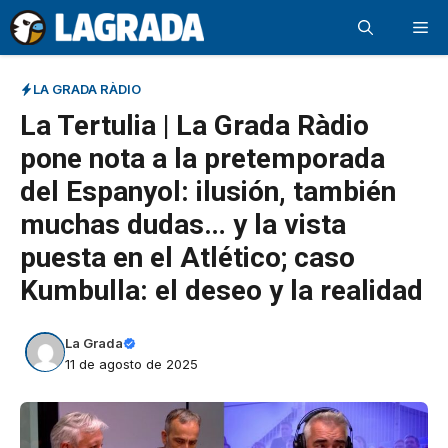
Saltar
Me
al
contenido
LA GRADA RÀDIO
La Tertulia | La Grada Ràdio
pone nota a la pretemporada
del Espanyol: ilusión, también
muchas dudas… y la vista
puesta en el Atlético; caso
Kumbulla: el deseo y la realidad
La Grada
11 de agosto de 2025