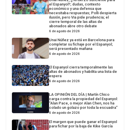
el Espanyol?; dudas, contexto
económico y una defensa que
necesitaba respuestas; Polli despierta
ilusión, pero Via pide prudencia; el
cierre temporal de las altas de
abonados abre otro debate
6 de agosto de 2026
Unai Núñez ya está en Barcelona para
completar su fichaje por el Espanyol;
será presentado mañana
6 de agosto de 2026
El Espanyol cierra temporalmente las
altas de abonados y habilita una lista de
espera
6 de agosto de 2026
LA OPINIÓN DEL DÍA | Martín Chico
carga contra la propiedad del Espanyol:
“Alan Pace, o mejor Alan Chen, nos ha
colado un golazo por toda la escuadra”
6 de agosto de 2026
El margen que puede ganar el Espanyol
para fichar por la baja de Kike García