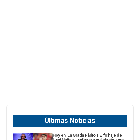
Últimas Noticias
Hoy en ‘La Grada Ràdio’ | El fichaje de
Unai Núñez, ¿refuerzo suficiente para