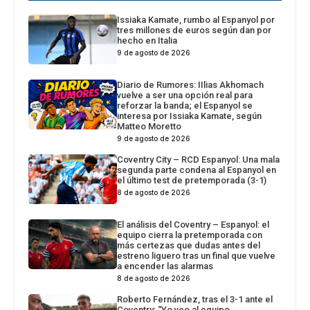
Issiaka Kamate, rumbo al Espanyol por
tres millones de euros según dan por
hecho en Italia
9 de agosto de 2026
Diario de Rumores: IIlias Akhomach
vuelve a ser una opción real para
reforzar la banda; el Espanyol se
interesa por Issiaka Kamate, según
Matteo Moretto
9 de agosto de 2026
Coventry City – RCD Espanyol: Una mala
segunda parte condena al Espanyol en
el último test de pretemporada (3-1)
8 de agosto de 2026
El análisis del Coventry – Espanyol: el
equipo cierra la pretemporada con
más certezas que dudas antes del
estreno liguero tras un final que vuelve
a encender las alarmas
8 de agosto de 2026
Roberto Fernández, tras el 3-1 ante el
Coventry: “Yo veo al equipo