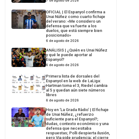
7 de agosto de 2026
OFICIAL | El Espanyol confirma a
Unai Núñez como cuarto fichaje
del verano: «Me considero un
defensa que va fuerte a los
duelos, que está siempre bien
posicionado»
6 de agosto de 2026
ANÁLISIS | ¿Quién es Unai Núñez
y qué le puede aportar al
Espanyol?
6 de agosto de 2026
Primera lista de dorsales del
Espanyol en la web de LaLiga:
Hartman toma el 3, Riedel cambia
al 5 y quedan aún siete números
libres
6 de agosto de 2026
Hoy en ‘La Grada Ràdio’ | El fichaje
de Unai Núñez, ¿refuerzo
suficiente para el Espanyol?;
dudas, contexto económico y una
defensa que necesitaba
respuestas; Polli despierta ilusión,
pero Via pide prudencia; el cierre