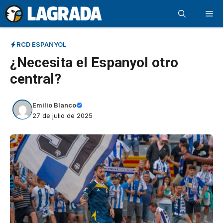
Saltar
Me
al
contenido
RCD ESPANYOL
¿Necesita el Espanyol otro
central?
Emilio Blanco
27 de julio de 2025