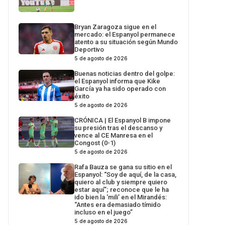
Bryan Zaragoza sigue en el
mercado: el Espanyol permanece
atento a su situación según Mundo
Deportivo
5 de agosto de 2026
Buenas noticias dentro del golpe:
el Espanyol informa que Kike
García ya ha sido operado con
éxito
5 de agosto de 2026
CRÓNICA | El Espanyol B impone
su presión tras el descanso y
vence al CE Manresa en el
Congost (0-1)
5 de agosto de 2026
Rafa Bauza se gana su sitio en el
Espanyol: “Soy de aquí, de la casa,
quiero al club y siempre quiero
estar aquí”; reconoce que le ha
ido bien la ‘mili’ en el Mirandés:
“Antes era demasiado tímido
incluso en el juego”
5 de agosto de 2026