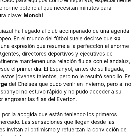
ercado para equipos como el Espanyol, especialmente
 enorme potencial que necesitan minutos para
ura clave:
Monchi
.
quiazul ha llegado al club acompañado de una agenda
ropeo. En el mundo del fútbol suele decirse que
«a
, una expresión que resume a la perfección el enorme
Agentes, directores deportivos y ejecutivos de
tinente mantienen una relación fluida con el andaluz,
sde el primer día. El Espanyol, antes de su llegada,
stos jóvenes talentos, pero no le resultó sencillo. Es
rge
del Chelsea que pudo venir en invierno, pero al no
l Espanyol no estuvo rápido y no pudo acceder a su
 engrosar las filas del Everton.
n por la acogida que están teniendo los primeros
 mercado. Las sensaciones que llegan desde las
s invitan al optimismo y refuerzan la convicción de