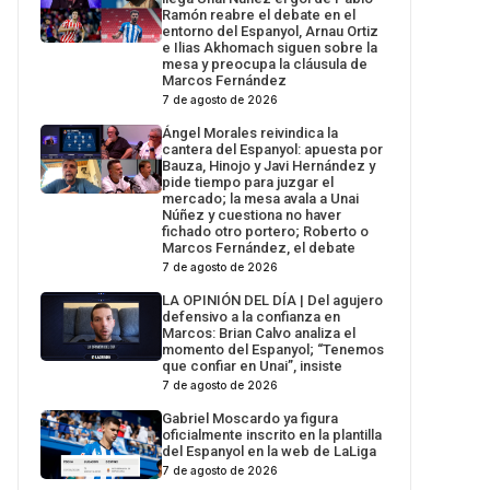
Ramón reabre el debate en el
entorno del Espanyol, Arnau Ortiz
e Ilias Akhomach siguen sobre la
mesa y preocupa la cláusula de
Marcos Fernández
7 de agosto de 2026
Ángel Morales reivindica la
cantera del Espanyol: apuesta por
Bauza, Hinojo y Javi Hernández y
pide tiempo para juzgar el
mercado; la mesa avala a Unai
Núñez y cuestiona no haver
fichado otro portero; Roberto o
Marcos Fernández, el debate
7 de agosto de 2026
LA OPINIÓN DEL DÍA | Del agujero
defensivo a la confianza en
Marcos: Brian Calvo analiza el
momento del Espanyol; “Tenemos
que confiar en Unai”, insiste
7 de agosto de 2026
Gabriel Moscardo ya figura
oficialmente inscrito en la plantilla
del Espanyol en la web de LaLiga
7 de agosto de 2026