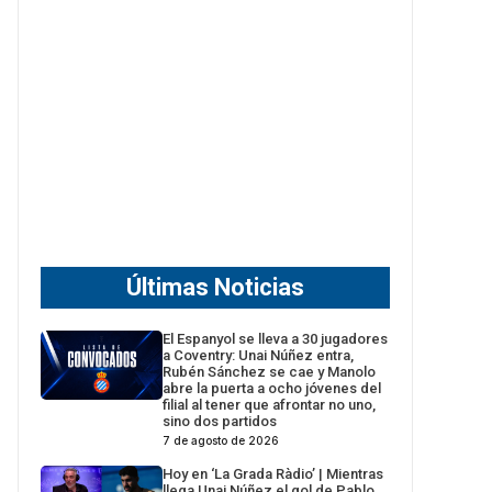
Últimas Noticias
El Espanyol se lleva a 30 jugadores
a Coventry: Unai Núñez entra,
Rubén Sánchez se cae y Manolo
abre la puerta a ocho jóvenes del
filial al tener que afrontar no uno,
sino dos partidos
7 de agosto de 2026
Hoy en ‘La Grada Ràdio’ | Mientras
llega Unai Núñez el gol de Pablo