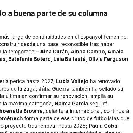
do a buena parte de su columna
 más larga de continuidades en el Espanyol Femenino,
construir desde una base reconocible tras haber
ar la temporada –
Aina Durán, Ainoa Campo, Amaia
s, Estefanía Botero, Laia Ballesté, Olivia Ferguson
ería perica hasta 2027;
Lucía Vallejo
ha renovado
ares de la zaga;
Júlia Guerra
también ha sellado su
 la última en confirmar su renovación, amplía su
en la máxima categoría;
Naima García
seguirá
hoenetia Browne
, delantera internacional, continuará
Domènech
forma parte de ese grupo de futbolistas que
evo proyecto tras renovar hasta 2028;
Paula Coba