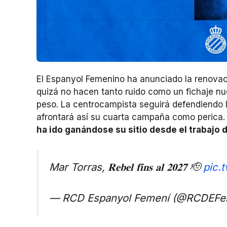
El Espanyol Femenino ha anunciado la renovac
quizá no hacen tanto ruido como un fichaje nu
peso. La centrocampista seguirá defendiendo 
afrontará así su cuarta campaña como perica
ha ido ganándose su sitio desde el trabajo 
Mar Torras, 𝐑𝐞𝐛𝐞𝐥 𝐟𝐢𝐧𝐬 𝐚𝐥 𝟐𝟎𝟐𝟕 🫡
pic.
— RCD Espanyol Femení (@RCDEFe