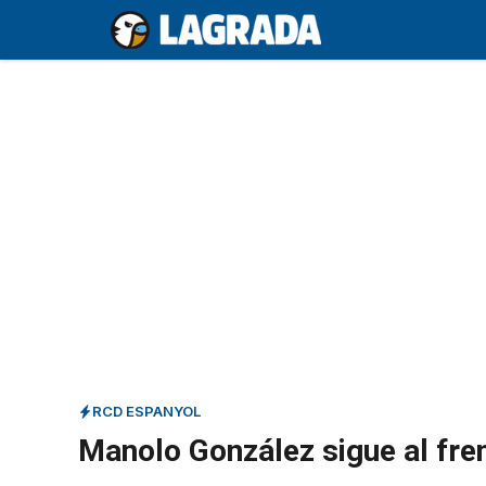
Saltar
al
contenido
RCD ESPANYOL
Manolo González sigue al fre