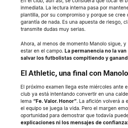
En el club, aun así, se considera que tocar el 
inmediata. La lectura interna pasa por manten
plantilla, por su compromiso y porque se cree
garantía de nada. Es una apuesta de riesgo, cl
transmite dudas muy serias.
Ahora, al menos de momento Manolo sigue, y e
estar en el campo.
La permanencia no la van 
salvar los futbolistas compitiendo y ganand
El Athletic, una final con Manol
El próximo examen llega este miércoles ante e
club ya está intentando convertir en una cald
lema
“Fe. Valor. Honor”
. La afición volverá 
el equipo se juega la vida. Pero el margen em
oportunidad para demostrar que todavía puede
explicaciones ni los mensajes de confianza: