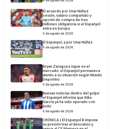
6 de agosto de 2026
El acuerdo por Unai Núñez:
cesión, salario compartido y
opción de compra de tres
millones obligatoria si el Espanyol
entra en Europa
5 de agosto de 2026
El Espanyol, a por Unai Núñez
5 de agosto de 2026
Bryan Zaragoza sigue en el
mercado: el Espanyol permanece
atento a su situación según Mundo
Deportivo
5 de agosto de 2026
Buenas noticias dentro del golpe:
el Espanyol informa que Kike
García ya ha sido operado con
éxito
5 de agosto de 2026
CRÓNICA | El Espanyol B impone
su presión tras el descanso y
vence al CE Manresa en el