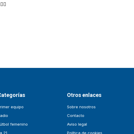
Categorías
Otros enlaces
rimer equipo
Sobre nosotros
adio
Contacto
útbol femenino
Aviso legal
a 21
Política de cookies