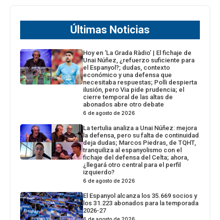
Últimas Noticias
Hoy en ‘La Grada Ràdio’ | El fichaje de
Unai Núñez, ¿refuerzo suficiente para
el Espanyol?; dudas, contexto
económico y una defensa que
necesitaba respuestas; Polli despierta
ilusión, pero Via pide prudencia; el
cierre temporal de las altas de
abonados abre otro debate
6 de agosto de 2026
La tertulia analiza a Unai Núñez: mejora
la defensa, pero su falta de continuidad
deja dudas; Marcos Piedras, de TQHT,
tranquiliza al espanyolismo con el
fichaje del defensa del Celta; ahora,
¿llegará otro central para el perfil
izquierdo?
6 de agosto de 2026
El Espanyol alcanza los 35.669 socios y
los 31.223 abonados para la temporada
2026-27
6 de agosto de 2026