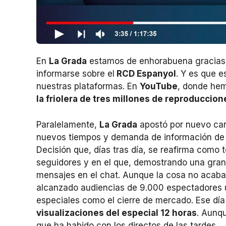
En
La Grada
estamos de enhorabuena gracias a
informarse sobre el
RCD Espanyol
. Y es que e
nuestras plataformas. En
YouTube
, donde he
la friolera de tres millones de reproduccio
Paralelamente,
La Grada
apostó por nuevo can
nuevos tiempos y demanda de información de 
Decisión que, días tras día, se reafirma como
seguidores y en el que, demostrando una gran
mensajes en el chat. Aunque la cosa no acaba
alcanzado audiencias de 9.000 espectadores 
especiales como el cierre de mercado. Ese dí
visualizaciones del especial 12 horas
. Aunq
que ha habido con los directos de las tardes.