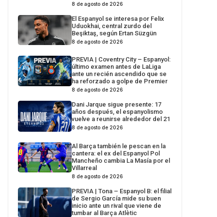
8 de agosto de 2026
El Espanyol se interesa por Felix
Uduokhai, central zurdo del
Beşiktaş, según Ertan Süzgün
8 de agosto de 2026
PREVIA | Coventry City – Espanyol:
último examen antes de LaLiga
ante un recién ascendido que se
ha reforzado a golpe de Premier
8 de agosto de 2026
Dani Jarque sigue presente: 17
años después, el espanyolismo
vuelve a reunirse alrededor del 21
8 de agosto de 2026
Al Barça también le pescan en la
cantera: el ex del Espanyol Pol
Mancheño cambia La Masía por el
Villarreal
8 de agosto de 2026
PREVIA | Tona – Espanyol B: el filial
de Sergio García mide su buen
inicio ante un rival que viene de
tumbar al Barça Atlètic