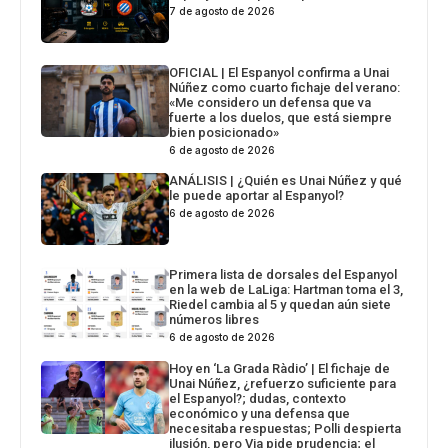
7 de agosto de 2026
OFICIAL | El Espanyol confirma a Unai
Núñez como cuarto fichaje del verano:
«Me considero un defensa que va
fuerte a los duelos, que está siempre
bien posicionado»
6 de agosto de 2026
ANÁLISIS | ¿Quién es Unai Núñez y qué
le puede aportar al Espanyol?
6 de agosto de 2026
Primera lista de dorsales del Espanyol
en la web de LaLiga: Hartman toma el 3,
Riedel cambia al 5 y quedan aún siete
números libres
6 de agosto de 2026
Hoy en ‘La Grada Ràdio’ | El fichaje de
Unai Núñez, ¿refuerzo suficiente para
el Espanyol?; dudas, contexto
económico y una defensa que
necesitaba respuestas; Polli despierta
ilusión, pero Via pide prudencia; el