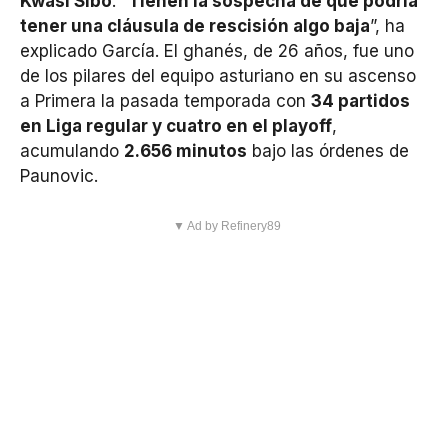
Kwasi Sibo
. “
Tienen la sospecha de que podría
tener una cláusula de rescisión algo baja
”, ha
explicado García. El ghanés, de 26 años, fue uno
de los pilares del equipo asturiano en su ascenso
a Primera la pasada temporada con
34 partidos
en Liga regular y cuatro en el playoff
,
acumulando
2.656 minutos
bajo las órdenes de
Paunovic.
▼ Ad by Refinery89