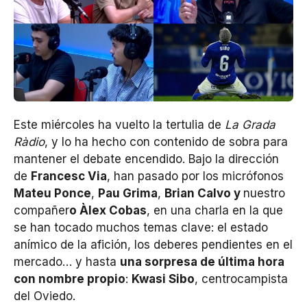
Este miércoles ha vuelto la tertulia de
La Grada
Ràdio
, y lo ha hecho con contenido de sobra para
mantener el debate encendido. Bajo la dirección
de
Francesc Via
, han pasado por los micrófonos
Mateu Ponce
,
Pau Grima
,
Brian Calvo y
nuestro
compañer
o Àlex Cobas
, en una charla en la que
se han tocado muchos temas clave: el estado
anímico de la afición, los deberes pendientes en el
mercado… y hasta
una sorpresa de última hora
con nombre propio
:
Kwasi Sibo
, centrocampista
del Oviedo.