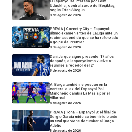
El Espanyol se interesa por Felix
Uduokhai, central zurdo del Beşiktaş,
según Ertan Süzgün
8 de agosto de 2026
PREVIA | Coventry City – Espanyol:
último examen antes de LaLiga ante un
recién ascendido que se ha reforzado
a golpe de Premier
8 de agosto de 2026
Dani Jarque sigue presente: 17 años
después, el espanyolismo vuelve a
reunirse alrededor del 21
8 de agosto de 2026
Al Barça también le pescan en la
cantera: el ex del Espanyol Pol
Mancheño cambia La Masía por el
Villarreal
8 de agosto de 2026
PREVIA | Tona – Espanyol B: el filial de
Sergio García mide su buen inicio ante
un rival que viene de tumbar al Barça
Atlètic
8 de agosto de 2026