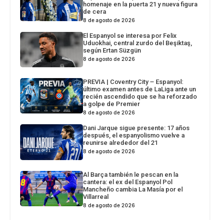
homenaje en la puerta 21 y nueva figura
de cera
8 de agosto de 2026
El Espanyol se interesa por Felix
Uduokhai, central zurdo del Beşiktaş,
según Ertan Süzgün
8 de agosto de 2026
PREVIA | Coventry City – Espanyol:
último examen antes de LaLiga ante un
recién ascendido que se ha reforzado
a golpe de Premier
8 de agosto de 2026
Dani Jarque sigue presente: 17 años
después, el espanyolismo vuelve a
reunirse alrededor del 21
8 de agosto de 2026
Al Barça también le pescan en la
cantera: el ex del Espanyol Pol
Mancheño cambia La Masía por el
Villarreal
8 de agosto de 2026