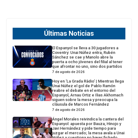
Últimas Noticias
El Espanyol se lleva a 30 jugadores a
Coventry: Unai Núñez entra, Rubén
Sánchez se cae y Manolo abre la
puerta a ocho jóvenes del filial al tener
que afrontar no uno, sino dos partidos
7 de agosto de 2026
Hoy en ‘La Grada Ràdio’ | Mientras llega
Unai Núñez el gol de Pablo Ramón
reabre el debate en el entorno del
Espanyol, Arnau Ortiz e Ilias Akhomach
siguen sobre la mesa y preocupa la
cláusula de Marcos Fernández
7 de agosto de 2026
Ángel Morales reivindica la cantera del
Espanyol: apuesta por Bauza, Hinojo y
Javi Hernández y pide tiempo para
juzgar el mercado; la mesa avala a Unai
Núñez y cuestiona no haver fichado