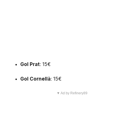
Gol Prat
: 15€
Gol Cornellà
: 15€
▼ Ad by Refinery89