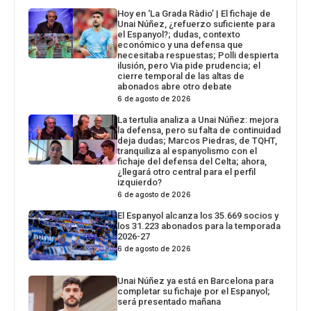
Hoy en ‘La Grada Ràdio’ | El fichaje de
Unai Núñez, ¿refuerzo suficiente para
el Espanyol?; dudas, contexto
económico y una defensa que
necesitaba respuestas; Polli despierta
ilusión, pero Via pide prudencia; el
cierre temporal de las altas de
abonados abre otro debate
6 de agosto de 2026
La tertulia analiza a Unai Núñez: mejora
la defensa, pero su falta de continuidad
deja dudas; Marcos Piedras, de TQHT,
tranquiliza al espanyolismo con el
fichaje del defensa del Celta; ahora,
¿llegará otro central para el perfil
izquierdo?
6 de agosto de 2026
El Espanyol alcanza los 35.669 socios y
los 31.223 abonados para la temporada
2026-27
6 de agosto de 2026
Unai Núñez ya está en Barcelona para
completar su fichaje por el Espanyol;
será presentado mañana