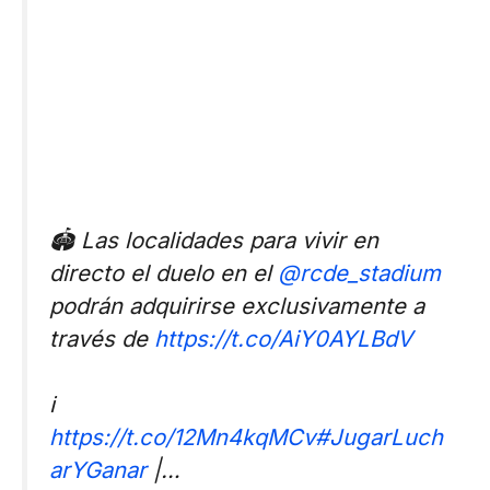
🏟 Las localidades para vivir en
directo el duelo en el
@rcde_stadium
podrán adquirirse exclusivamente a
través de
https://t.co/AiY0AYLBdV
ℹ️
https://t.co/12Mn4kqMCv
#JugarLuch
arYGanar
|…