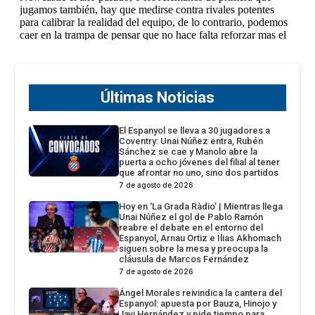
Últimas Noticias
El Espanyol se lleva a 30 jugadores a
Coventry: Unai Núñez entra, Rubén
Sánchez se cae y Manolo abre la
puerta a ocho jóvenes del filial al tener
que afrontar no uno, sino dos partidos
7 de agosto de 2026
Hoy en ‘La Grada Ràdio’ | Mientras llega
Unai Núñez el gol de Pablo Ramón
reabre el debate en el entorno del
Espanyol, Arnau Ortiz e Ilias Akhomach
siguen sobre la mesa y preocupa la
cláusula de Marcos Fernández
7 de agosto de 2026
Ángel Morales reivindica la cantera del
Espanyol: apuesta por Bauza, Hinojo y
Javi Hernández y pide tiempo para