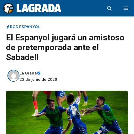
Saltar
Me
al
contenido
RCD ESPANYOL
El Espanyol jugará un amistoso
de pretemporada ante el
Sabadell
La Grada
23 de junio de 2026