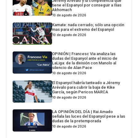
Jéremy Arévalo y la competencia que
tiene el Espanyol por conseguir a Ilias
Akhomach
10 de agosto de 2026
Kamate: nada cerrado; sólo una opción
mas para el extremo del Espanyol
10 de agosto de 2026
OPINIÓN | Francesc Via analiza las
dudas del Espanyol ante el inicio de
LaLiga: de la división con Manolo al
silencio de Alan Pace
10 de agosto de 2026
El Espanyol habría tanteado a Jéremy
Arévalo para cubrir la baja de Kike
García, según Pericos MARCA
10 de agosto de 2026
LA OPINIÓN DEL DÍA | Rai Amado
señala las luces del Espanyol pese a las
dudas de la pretemporada
10 de agosto de 2026