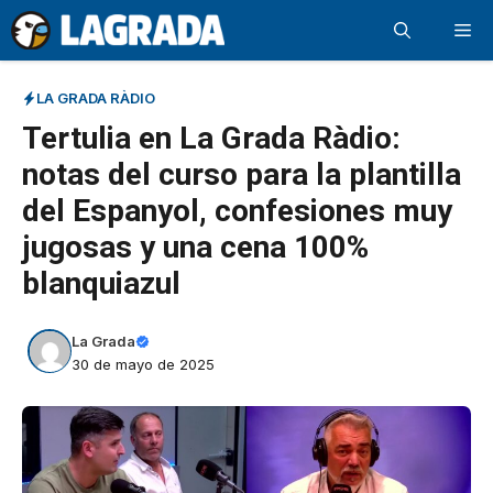
Saltar
Me
al
contenido
LA GRADA RÀDIO
Tertulia en La Grada Ràdio:
notas del curso para la plantilla
del Espanyol, confesiones muy
jugosas y una cena 100%
blanquiazul
La Grada
30 de mayo de 2025