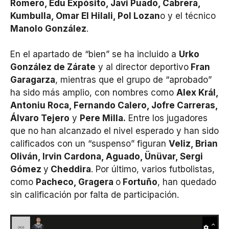
Romero, Edu Expósito, Javi Puado, Cabrera,
Kumbulla, Omar El Hilali, Pol Lozan
o y el técnico
Manolo González
.
En el apartado de “bien” se ha incluido a
Urko
González de Zárate
y al director deportivo
Fran
Garagarza
, mientras que el grupo de “aprobado”
ha sido más amplio, con nombres como
Alex Král,
Antoniu Roca, Fernando Calero, Jofre Carreras,
Álvaro Tejero
y
Pere Milla.
Entre los jugadores
que no han alcanzado el nivel esperado y han sido
calificados con un “suspenso” figuran
Veliz, Brian
Oliván, Irvin Cardona, Aguado, Ünüvar, Sergi
Gómez
y
Cheddira
. Por último, varios futbolistas,
como
Pacheco, Gragera
o
Fortuño
, han quedado
sin calificación por falta de participación.