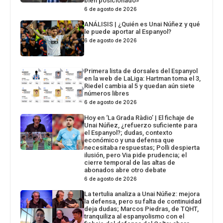
bien posicionado»
6 de agosto de 2026
ANÁLISIS | ¿Quién es Unai Núñez y qué
le puede aportar al Espanyol?
6 de agosto de 2026
Primera lista de dorsales del Espanyol
en la web de LaLiga: Hartman toma el 3,
Riedel cambia al 5 y quedan aún siete
números libres
6 de agosto de 2026
Hoy en ‘La Grada Ràdio’ | El fichaje de
Unai Núñez, ¿refuerzo suficiente para
el Espanyol?; dudas, contexto
económico y una defensa que
necesitaba respuestas; Polli despierta
ilusión, pero Via pide prudencia; el
cierre temporal de las altas de
abonados abre otro debate
6 de agosto de 2026
La tertulia analiza a Unai Núñez: mejora
la defensa, pero su falta de continuidad
deja dudas; Marcos Piedras, de TQHT,
tranquiliza al espanyolismo con el