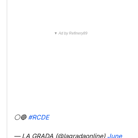
▼ Ad by Refinery89
⚪🔵
#RCDE
— LA GRADA (@lagradaonline)
June