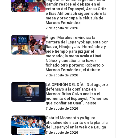
Ramón reabre el debate en el
entorno del Espanyol, Arnau Ortiz
e Ilias Akhomach siguen sobre la
mesa y preocupa la cláusula de
Marcos Fernández
7 de agosto de 2026
Ángel Morales reivindica la
cantera del Espanyol: apuesta por
Bauza, Hinojo y Javi Hernández y
pide tiempo para juzgar el
mercado; la mesa avala a Unai
Núñez y cuestiona no haver
fichado otro portero; Roberto o
Marcos Fernández, el debate
7 de agosto de 2026
LA OPINIÓN DEL DÍA | Del agujero
defensivo a la confianza en
Marcos: Brian Calvo analiza el
momento del Espanyol; “Tenemos
que confiar en Unai”, insiste
7 de agosto de 2026
Gabriel Moscardo ya figura
oficialmente inscrito en la plantilla
del Espanyol en la web de LaLiga
7 de agosto de 2026