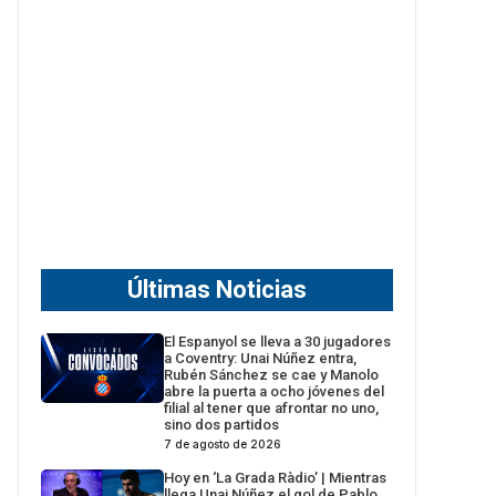
Últimas Noticias
El Espanyol se lleva a 30 jugadores
a Coventry: Unai Núñez entra,
Rubén Sánchez se cae y Manolo
abre la puerta a ocho jóvenes del
filial al tener que afrontar no uno,
sino dos partidos
7 de agosto de 2026
Hoy en ‘La Grada Ràdio’ | Mientras
llega Unai Núñez el gol de Pablo