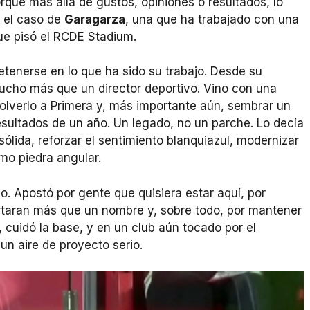
rque más allá de gustos, opiniones o resultados, lo
n el caso de
Garagarza
, una que ha trabajado con una
que pisó el RCDE Stadium.
etenerse en lo que ha sido su trabajo. Desde su
ucho más que un director deportivo. Vino con una
volverlo a Primera y, más importante aún, sembrar un
esultados de un año. Un legado, no un parche. Lo decía
ólida, reforzar el sentimiento blanquiazul, modernizar
mo piedra angular.
. Apostó por gente que quisiera estar aquí, por
rtaran más que un nombre y, sobre todo, por mantener
s, cuidó la base, y en un club aún tocado por el
un aire de proyecto serio.