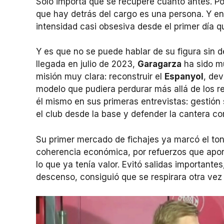
Solo importa que se recupere cuanto antes. Po
que hay detrás del cargo es una persona. Y e
intensidad casi obsesiva desde el primer día 
Y es que no se puede hablar de su figura sin d
llegada en julio de 2023,
Garagarza
ha sido m
misión muy clara: reconstruir el
Espanyol
, de
modelo que pudiera perdurar más allá de los r
él mismo en sus primeras entrevistas: gestión s
el club desde la base y defender la cantera co
Su primer mercado de fichajes ya marcó el tono
coherencia económica, por refuerzos que apo
lo que ya tenía valor. Evitó salidas importante
descenso, consiguió que se respirara otra vez 