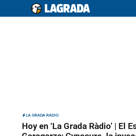
Saltar
al
contenido
LA GRADA RÀDIO
Hoy en ‘La Grada Ràdio’ | El E