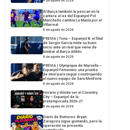
8 de agosto de 2026
Al Barça también le pescan en la
cantera: el ex del Espanyol Pol
Mancheño cambia La Masía por el
Villarreal
8 de agosto de 2026
PREVIA | Tona – Espanyol B: el filial
de Sergio García mide su buen
inicio ante un rival que viene de
tumbar al Barça Atlètic
8 de agosto de 2026
PREVIA | Olympique de Marsella –
Espanyol Femenino: una prueba
de nivel para seguir construyendo
el nuevo equipo de Sara Monforte
8 de agosto de 2026
Horario y dónde ver el Coventry
City – Espanyol de la
pretemporada 2026-27
8 de agosto de 2026
Diario de Rumores: Bryan
Zaragoza sigue gustando, pero la
operación se presenta
complicada