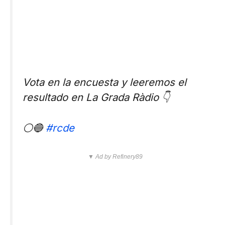
Vota en la encuesta y leeremos el
resultado en La Grada Ràdio 👇
⚪🔵
#rcde
▼ Ad by Refinery89