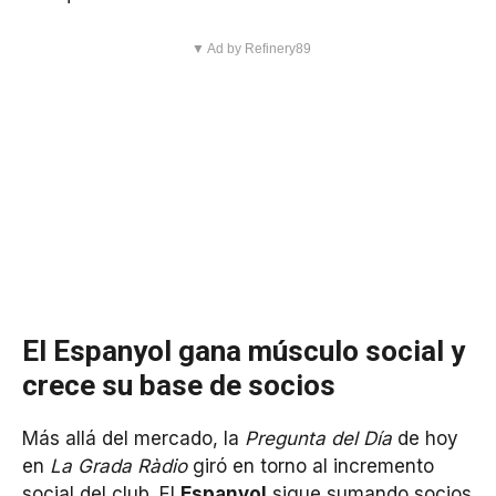
▼ Ad by Refinery89
El Espanyol gana músculo social y
crece su base de socios
Más allá del mercado, la
Pregunta del Día
de hoy
en
La Grada Ràdio
giró en torno al incremento
social del club. El
Espanyol
sigue sumando socios