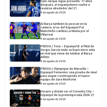
Dani Jarque sigue presente: 17 años
después, el espanyolismo vuelve a
reunirse alrededor del 21
8 de agosto de 2026
Al Barça también le pescan en la
cantera: el ex del Espanyol Pol
Mancheño cambia La Masía por el
Villarreal
8 de agosto de 2026
PREVIA | Tona – Espanyol B: el filial de
Sergio García mide su buen inicio ante
un rival que viene de tumbar al Barça
Atlètic
8 de agosto de 2026
PREVIA | Olympique de Marsella –
Espanyol Femenino: una prueba de nivel
para seguir construyendo el nuevo
equipo de Sara Monforte
8 de agosto de 2026
Horario y dónde ver el Coventry City –
Espanyol de la pretemporada 2026-27
8 de agosto de 2026