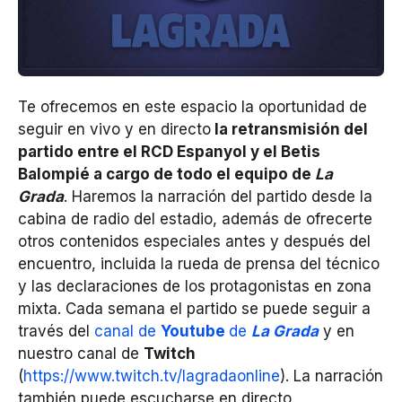
Te ofrecemos en este espacio la oportunidad de
seguir en vivo y en directo
la retransmisión del
partido entre el RCD Espanyol y el Betis
Balompié a cargo de todo el equipo de
La
Grada
. Haremos la narración del partido desde la
cabina de radio del estadio, además de ofrecerte
otros contenidos especiales antes y después del
encuentro, incluida la rueda de prensa del técnico
y las declaraciones de los protagonistas en zona
mixta. Cada semana el partido se puede seguir a
través del
canal de
Youtube
de
La
Grada
y en
nuestro canal de
Twitch
(
https://www.twitch.tv/lagradaonline
). La narración
también puede escucharse en directo