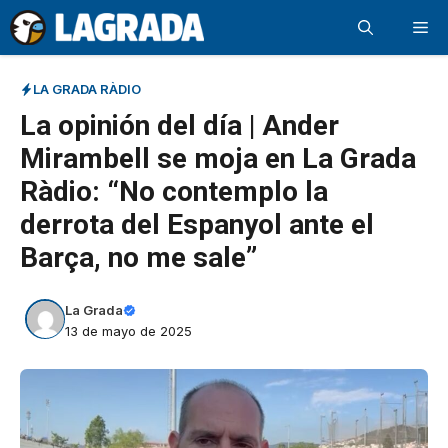
Saltar
Me
al
contenido
LA GRADA RÀDIO
La opinión del día | Ander
Mirambell se moja en La Grada
Ràdio: “No contemplo la
derrota del Espanyol ante el
Barça, no me sale”
La Grada
13 de mayo de 2025