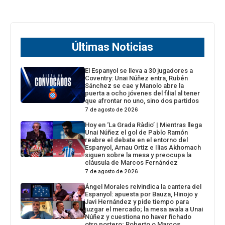
Últimas Noticias
El Espanyol se lleva a 30 jugadores a
Coventry: Unai Núñez entra, Rubén
Sánchez se cae y Manolo abre la
puerta a ocho jóvenes del filial al tener
que afrontar no uno, sino dos partidos
7 de agosto de 2026
Hoy en ‘La Grada Ràdio’ | Mientras llega
Unai Núñez el gol de Pablo Ramón
reabre el debate en el entorno del
Espanyol, Arnau Ortiz e Ilias Akhomach
siguen sobre la mesa y preocupa la
cláusula de Marcos Fernández
7 de agosto de 2026
Ángel Morales reivindica la cantera del
Espanyol: apuesta por Bauza, Hinojo y
Javi Hernández y pide tiempo para
juzgar el mercado; la mesa avala a Unai
Núñez y cuestiona no haver fichado
otro portero; Roberto o Marcos