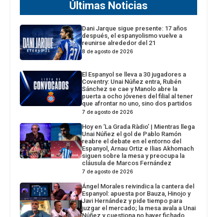
Últimas Noticias
Dani Jarque sigue presente: 17 años
después, el espanyolismo vuelve a
reunirse alrededor del 21
8 de agosto de 2026
El Espanyol se lleva a 30 jugadores a
Coventry: Unai Núñez entra, Rubén
Sánchez se cae y Manolo abre la
puerta a ocho jóvenes del filial al tener
que afrontar no uno, sino dos partidos
7 de agosto de 2026
Hoy en ‘La Grada Ràdio’ | Mientras llega
Unai Núñez el gol de Pablo Ramón
reabre el debate en el entorno del
Espanyol, Arnau Ortiz e Ilias Akhomach
siguen sobre la mesa y preocupa la
cláusula de Marcos Fernández
7 de agosto de 2026
Ángel Morales reivindica la cantera del
Espanyol: apuesta por Bauza, Hinojo y
Javi Hernández y pide tiempo para
juzgar el mercado; la mesa avala a Unai
Núñez y cuestiona no haver fichado