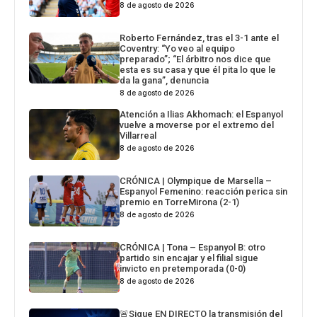
8 de agosto de 2026
Roberto Fernández, tras el 3-1 ante el
Coventry: “Yo veo al equipo
preparado”; “El árbitro nos dice que
esta es su casa y que él pita lo que le
da la gana”, denuncia
8 de agosto de 2026
Atención a Ilias Akhomach: el Espanyol
vuelve a moverse por el extremo del
Villarreal
8 de agosto de 2026
CRÓNICA | Olympique de Marsella –
Espanyol Femenino: reacción perica sin
premio en TorreMirona (2-1)
8 de agosto de 2026
CRÓNICA | Tona – Espanyol B: otro
partido sin encajar y el filial sigue
invicto en pretemporada (0-0)
8 de agosto de 2026
🚨Sigue EN DIRECTO la transmisión del