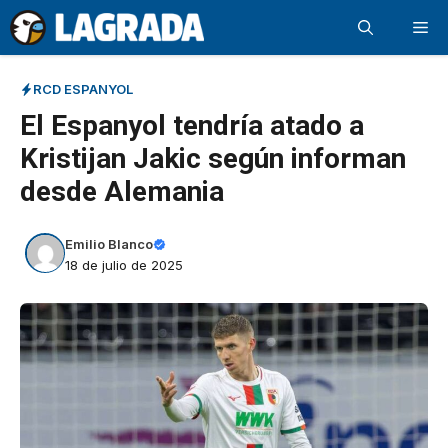
Saltar
Me
al
contenido
RCD ESPANYOL
El Espanyol tendría atado a
Kristijan Jakic según informan
desde Alemania
Emilio Blanco
18 de julio de 2025