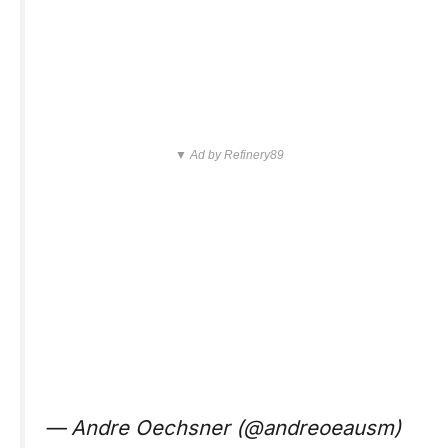
▼ Ad by Refinery89
— Andre Oechsner (@andreoeausm)