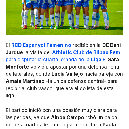
El
RCD Espanyol Femenino
recibió en la
CE Dani
Jarque
la visita del
Athletic Club de Bilbao Fem
para disputar la cuarta jornada de la
Liga F
.
Sara
Monforte
volvió a apostar por una defensa llena
de laterales, donde
Lucía Vallejo
hacía pareja con
Amaia Martínez
-la única defensa central- para
recibir al club vasco, que era el colista de esta
liga.
El partido inició con una ocasión muy clara para
las pericas, ya que
Ainoa Campo
robó un balón
en tres cuartos de campo para habilitar a
Paula