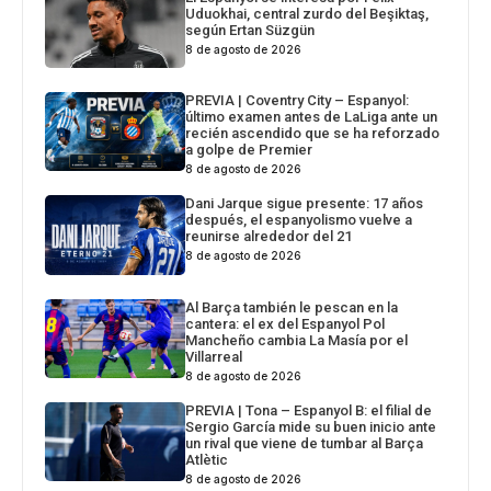
Uduokhai, central zurdo del Beşiktaş,
según Ertan Süzgün
8 de agosto de 2026
PREVIA | Coventry City – Espanyol:
último examen antes de LaLiga ante un
recién ascendido que se ha reforzado
a golpe de Premier
8 de agosto de 2026
Dani Jarque sigue presente: 17 años
después, el espanyolismo vuelve a
reunirse alrededor del 21
8 de agosto de 2026
Al Barça también le pescan en la
cantera: el ex del Espanyol Pol
Mancheño cambia La Masía por el
Villarreal
8 de agosto de 2026
PREVIA | Tona – Espanyol B: el filial de
Sergio García mide su buen inicio ante
un rival que viene de tumbar al Barça
Atlètic
8 de agosto de 2026