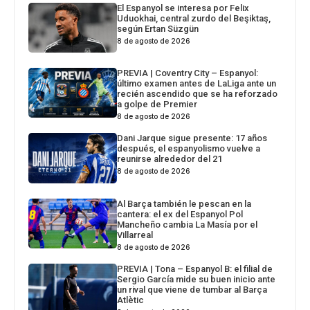
El Espanyol se interesa por Felix
Uduokhai, central zurdo del Beşiktaş,
según Ertan Süzgün
8 de agosto de 2026
PREVIA | Coventry City – Espanyol:
último examen antes de LaLiga ante un
recién ascendido que se ha reforzado
a golpe de Premier
8 de agosto de 2026
Dani Jarque sigue presente: 17 años
después, el espanyolismo vuelve a
reunirse alrededor del 21
8 de agosto de 2026
Al Barça también le pescan en la
cantera: el ex del Espanyol Pol
Mancheño cambia La Masía por el
Villarreal
8 de agosto de 2026
PREVIA | Tona – Espanyol B: el filial de
Sergio García mide su buen inicio ante
un rival que viene de tumbar al Barça
Atlètic