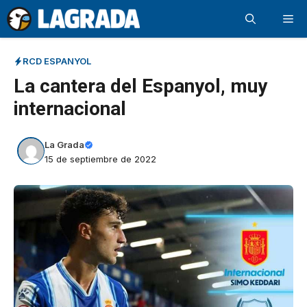
Saltar
Me
al
contenido
RCD ESPANYOL
La cantera del Espanyol, muy
internacional
La Grada
15 de septiembre de 2022