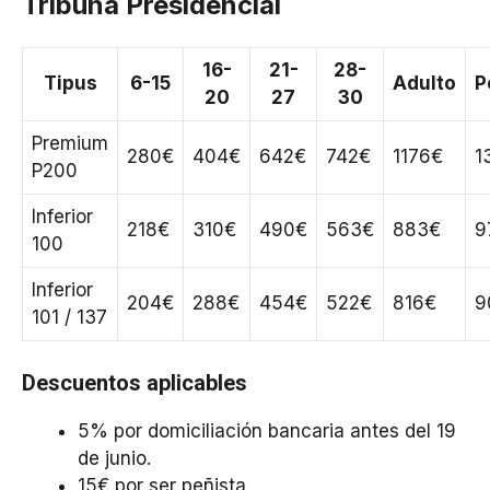
Tribuna Presidencial
16-
21-
28-
Tipus
6-15
Adulto
P
20
27
30
Premium
280€
404€
642€
742€
1176€
1
P200
Inferior
218€
310€
490€
563€
883€
9
100
Inferior
204€
288€
454€
522€
816€
9
101 / 137
Descuentos aplicables
5% por domiciliación bancaria antes del 19
de junio.
15€ por ser peñista.