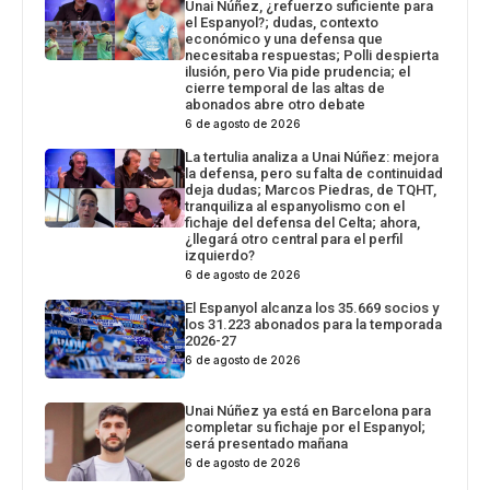
Unai Núñez, ¿refuerzo suficiente para
el Espanyol?; dudas, contexto
económico y una defensa que
necesitaba respuestas; Polli despierta
ilusión, pero Via pide prudencia; el
cierre temporal de las altas de
abonados abre otro debate
6 de agosto de 2026
La tertulia analiza a Unai Núñez: mejora
la defensa, pero su falta de continuidad
deja dudas; Marcos Piedras, de TQHT,
tranquiliza al espanyolismo con el
fichaje del defensa del Celta; ahora,
¿llegará otro central para el perfil
izquierdo?
6 de agosto de 2026
El Espanyol alcanza los 35.669 socios y
los 31.223 abonados para la temporada
2026-27
6 de agosto de 2026
Unai Núñez ya está en Barcelona para
completar su fichaje por el Espanyol;
será presentado mañana
6 de agosto de 2026