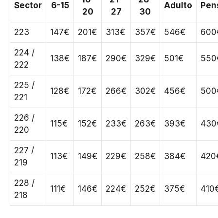
Sector
6-15
Adulto
Pen
20
27
30
223
147€
201€
313€
357€
546€
600
224 /
138€
187€
290€
329€
501€
550
222
225 /
128€
172€
266€
302€
456€
500
221
226 /
115€
152€
233€
263€
393€
430
220
227 /
113€
149€
229€
258€
384€
420
219
228 /
111€
146€
224€
252€
375€
410
218