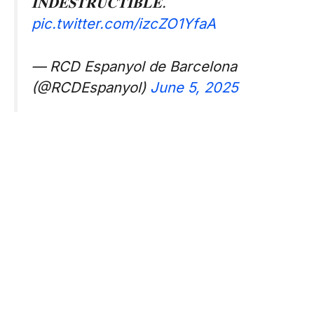
𝐈𝐍𝐃𝐄𝐒𝐓𝐑𝐔𝐂𝐓𝐈𝐁𝐋𝐄.
pic.twitter.com/izcZO1YfaA
— RCD Espanyol de Barcelona
(@RCDEspanyol)
June 5, 2025