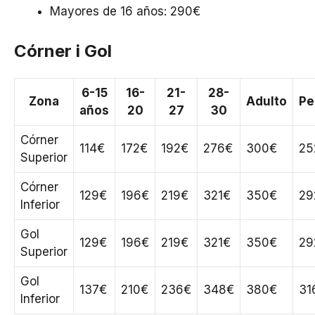
Mayores de 16 años: 290€
Córner i Gol
6-15
16-
21-
28-
Zona
Adulto
Pe
años
20
27
30
Córner
114€
172€
192€
276€
300€
25
Superior
Córner
129€
196€
219€
321€
350€
29
Inferior
Gol
129€
196€
219€
321€
350€
29
Superior
Gol
137€
210€
236€
348€
380€
31
Inferior