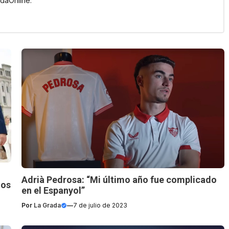
daOnline.
Adrià Pedrosa: “Mi último año fue complicado
ios
en el Espanyol”
Por
La Grada
—
7 de julio de 2023