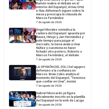
Ramón reabre el debate en el
entorno del Espanyol, Arnau Ortiz
e Ilias Akhomach siguen sobre la
mesa y preocupa la cláusula de
Marcos Fernández
7 de agosto de 2026
Ángel Morales reivindica la
cantera del Espanyol: apuesta por
Bauza, Hinojo y Javi Hernández y
pide tiempo para juzgar el
mercado; la mesa avala a Unai
Núñez y cuestiona no haver
fichado otro portero; Roberto o
Marcos Fernández, el debate
7 de agosto de 2026
LA OPINIÓN DEL DÍA | Del agujero
defensivo a la confianza en
Marcos: Brian Calvo analiza el
momento del Espanyol; “Tenemos
que confiar en Unai”, insiste
7 de agosto de 2026
Gabriel Moscardo ya figura
oficialmente inscrito en la plantilla
del Espanyol en la web de LaLiga
7 de agosto de 2026