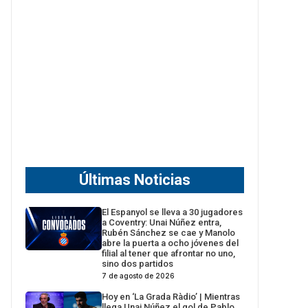
Últimas Noticias
El Espanyol se lleva a 30 jugadores
a Coventry: Unai Núñez entra,
Rubén Sánchez se cae y Manolo
abre la puerta a ocho jóvenes del
filial al tener que afrontar no uno,
sino dos partidos
7 de agosto de 2026
Hoy en ‘La Grada Ràdio’ | Mientras
llega Unai Núñez el gol de Pablo