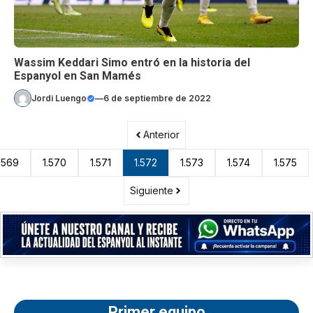
Wassim Keddari Simo entró en la historia del
Espanyol en San Mamés
Jordi Luengo
—
6 de septiembre de 2022
Anterior
.569
1.570
1.571
1.572
1.573
1.574
1.575
Siguiente
Primer equipo